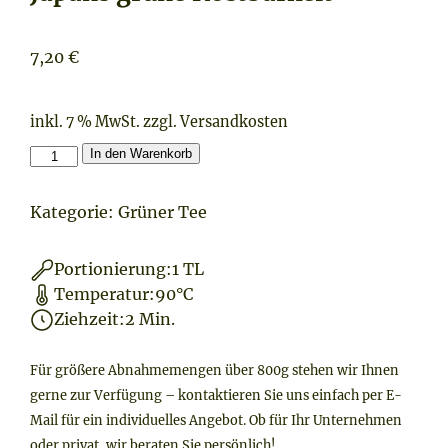
7,20
€
inkl. 7 % MwSt.
zzgl.
Versandkosten
Japans
In den Warenkorb
grüne
Kostbarkeit®
Kategorie:
Grüner Tee
Menge
Portionierung:
1 TL
Temperatur:
90°C
Ziehzeit:
2 Min.
Für größere Abnahmemengen über 800g stehen wir Ihnen
gerne zur Verfügung – kontaktieren Sie uns einfach per E-
Mail für ein individuelles Angebot. Ob für Ihr Unternehmen
oder privat, wir beraten Sie persönlich!