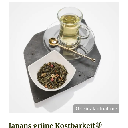
Firmengeschenke
Zubehör
Blog
Über uns
Kontakt
Japans grüne Kostbarkeit®