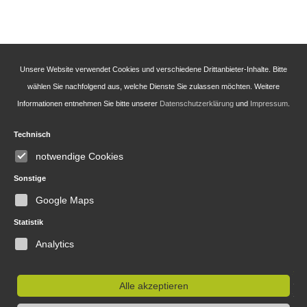
Unsere Website verwendet Cookies und verschiedene Drittanbieter-Inhalte. Bitte
wählen Sie nachfolgend aus, welche Dienste Sie zulassen möchten. Weitere
Informationen entnehmen Sie bitte unserer
Datenschutzerklärung
und
Impressum
.
Technisch
Teehaus Erfurt
notwendige Cookies
Anger 1-3, 99084 Erfurt
Sonstige
0176 84 23 57 03
Google Maps
info@teehaus-erfurt.de
Statistik
Analytics
Rechtliches
Alle akzeptieren