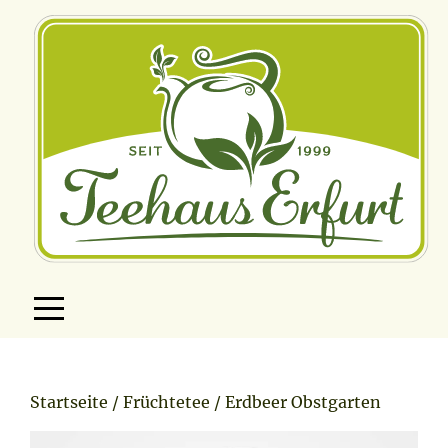
Teevielfalt
Shop
Startseite
/
Früchtetee
/ Erdbeer Obstgarten
Teegeschenke