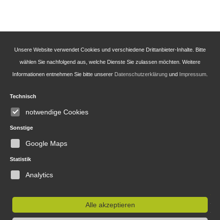
Unsere Website verwendet Cookies und verschiedene Drittanbieter-Inhalte. Bitte
wählen Sie nachfolgend aus, welche Dienste Sie zulassen möchten. Weitere
Informationen entnehmen Sie bitte unserer
Datenschutzerklärung
und
Impressum
.
Technisch
Teehaus Erfurt
notwendige Cookies
Anger 1-3, 99084 Erfurt
Sonstige
0176 84 23 57 03
Google Maps
info@teehaus-erfurt.de
Statistik
Analytics
Rechtliches
Alle akzeptieren